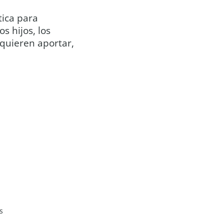
tica para
s hijos, los
 quieren aportar,
s